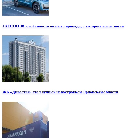
JAECOO J8: особенности полного привода, о которых вы не знали
ЖК «Династия» стал лучшей новостройкой Орловской области