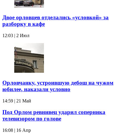
Двое орловцев отделались «условкой» за
разборку в кафе
12:03 | 2 Июл
Орловчанку, устроившую дебош на чужом
юбилее, наказали условно
14:59 | 21 Май
Под Орлом ревнивец ударил соперника
телевизором по голове
16:08 | 16 Апр