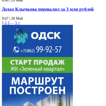
8:00 | 29 Май
Доход Клычкова перевалил за 3 млн рублей
9:47 | 28 Май
1
2
3
…
5
»