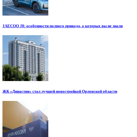
JAECOO J8: особенности полного привода, о которых вы не знали
ЖК «Династия» стал лучшей новостройкой Орловской области