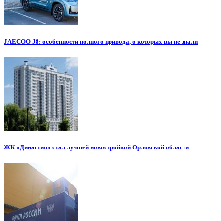
JAECOO J8: особенности полного привода, о которых вы не знали
ЖК «Династия» стал лучшей новостройкой Орловской области