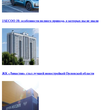
JAECOO J8: особенности полного привода, о которых вы не знали
ЖК «Династия» стал лучшей новостройкой Орловской области