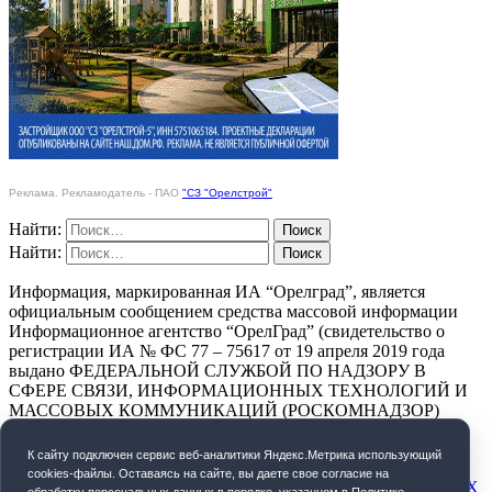
Реклама. Рекламодатель - ПАО
"СЗ "Орелстрой"
Найти:
Найти:
Информация, маркированная ИА “Орелград”, является
официальным сообщением средства массовой информации
Информационное агентство “ОрелГрад” (свидетельство о
регистрации ИА № ФС 77 – 75617 от 19 апреля 2019 года
выдано ФЕДЕРАЛЬНОЙ СЛУЖБОЙ ПО НАДЗОРУ В
СФЕРЕ СВЯЗИ, ИНФОРМАЦИОННЫХ ТЕХНОЛОГИЙ И
МАССОВЫХ КОММУНИКАЦИЙ (РОСКОМНАДЗОР)
ПОЛИТИКА КОНФИДЕНЦИАЛЬНОСТИ
К cайту подключен сервис веб-аналитики Яндекс.Метрика использующий
cookies-файлы. Оставаясь на сайте, вы даете свое согласие на
СОГЛАСИЕ НА ОБРАБОТКУ ПЕРСОНАЛЬНЫХ ДАННЫХ