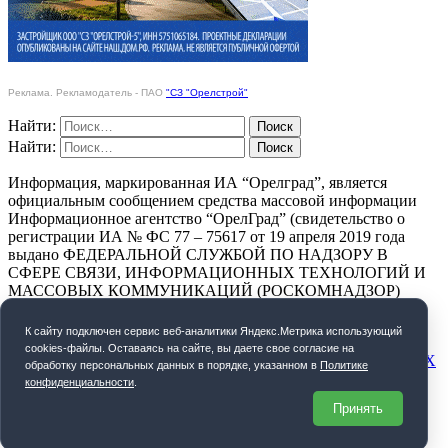
Реклама. Рекламодатель - ПАО
"СЗ "Орелстрой"
Найти:
Найти:
Информация, маркированная ИА “Орелград”, является
официальным сообщением средства массовой информации
Информационное агентство “ОрелГрад” (свидетельство о
регистрации ИА № ФС 77 – 75617 от 19 апреля 2019 года
выдано ФЕДЕРАЛЬНОЙ СЛУЖБОЙ ПО НАДЗОРУ В
СФЕРЕ СВЯЗИ, ИНФОРМАЦИОННЫХ ТЕХНОЛОГИЙ И
МАССОВЫХ КОММУНИКАЦИЙ (РОСКОМНАДЗОР)
ПОЛИТИКА КОНФИДЕНЦИАЛЬНОСТИ
К cайту подключен сервис веб-аналитики Яндекс.Метрика использующий
cookies-файлы. Оставаясь на сайте, вы даете свое согласие на
СОГЛАСИЕ НА ОБРАБОТКУ ПЕРСОНАЛЬНЫХ ДАННЫХ
обработку персональных данных в порядке, указанном в
Политике
конфиденциальности
.
Орелград. 2026 год
Принять