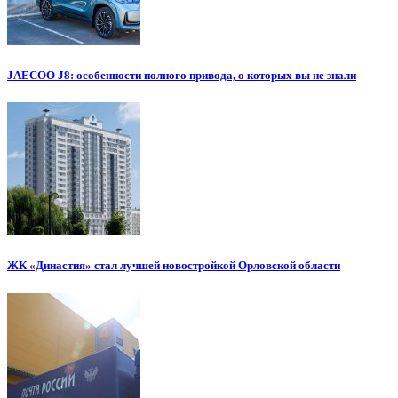
JAECOO J8: особенности полного привода, о которых вы не знали
ЖК «Династия» стал лучшей новостройкой Орловской области