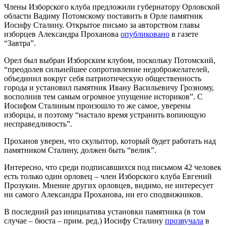
Члены Изборского клуба предложили губернатору Орловской
области Вадиму Потомскому поставить в Орле памятник
Иосифу Сталину. Открытое письмо за авторством главы
изборцев Александра Проханова
опубликовано
в газете
“Завтра”.
Орел был выбран Изборским клубом, поскольку Потомский,
“преодолев сильнейшее сопротивление недоброжелателей,
объединил вокруг себя патриотическую общественность
города и установил памятник Ивану Васильевичу Грозному,
восполнив тем самым огромное упущение историков”. С
Иосифом Сталиным произошло то же самое, уверены
изборцы, и поэтому “настало время устранить вопиющую
несправедливость”.
Проханов уверен, что скульптор, который будет работать над
памятником Сталину, должен быть “велик”.
Интересно, что среди подписавшихся под письмом 42 человек
есть только один орловец – член Изборского клуба Евгений
Прозукин. Мнение других орловцев, видимо, не интересует
ни самого Александра Проханова, ни его сподвижников.
В последний раз инициатива установки памятника (в том
случае – бюста – прим. ред.) Иосифу Сталину
прозвучала
в