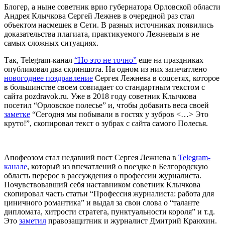
Блогер, а ныне советник врио губернатора Орловской области
Андрея Клычкова Сергей Лежнев в очередной раз стал
объектом насмешек в Сети. В разных источниках появились
доказательства плагиата, практикуемого Лежневым в не
самых сложных ситуациях.
Так, Telegram-канал
“Но это не точно”
еще на праздниках
опубликовал два скриншота. На одном из них запечатлено
новогоднее поздравление
Сергея Лежнева в соцсетях, которое
в большинстве своем совпадает со стандартным текстом с
сайта pozdravok.ru. Уже в 2018 году советник Клычкова
посетил “Орловское полесье” и, чтобы добавить веса своей
заметке
“Сегодня мы побывали в гостях у зубров <…> Это
круто!”, скопировал текст о зубрах с сайта самого Полесья.
Апофеозом стал недавний пост Сергея Лежнева в
Telegram-
канале
, который из впечатлений о поездке в Белгородскую
область перерос в рассуждения о профессии журналиста.
Почувствовавший себя наставником советник Клычкова
скопировал часть статьи “Профессия журналиста: работа для
циничного романтика” и выдал за свои слова о “таланте
дипломата, хитрости стратега, пунктуальности короля” и т.д.
Это
заметил
правозащитник и журналист Дмитрий Краюхин.