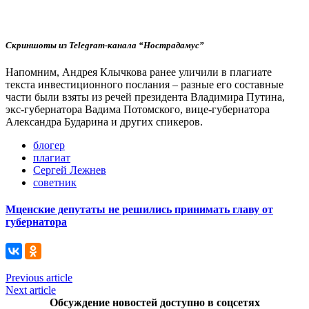
С
криншоты из Telegram-канала “Нострадамус”
Напомним, Андрея Клычкова ранее уличили в плагиате
текста инвестиционного послания – разные его составные
части были взяты из речей президента Владимира Путина,
экс-губернатора Вадима Потомского, вице-губернатора
Александра Бударина и других спикеров.
блогер
плагиат
Сергей Лежнев
советник
Мценские депутаты не решились принимать главу от
губернатора
Previous article
Next article
Обсуждение новостей доступно в соцсетях