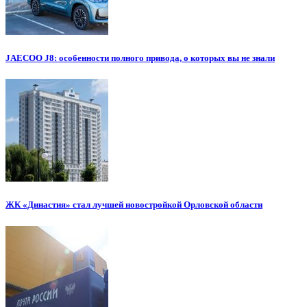
JAECOO J8: особенности полного привода, о которых вы не знали
ЖК «Династия» стал лучшей новостройкой Орловской области