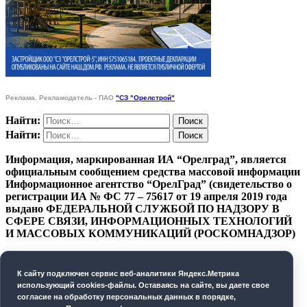
Реклама. Рекламодатель - ПАО
"СЗ "Орелстрой"
Найти:
Найти:
Информация, маркированная ИА “Орелград”, является
официальным сообщением средства массовой информации
Информационное агентство “ОрелГрад” (свидетельство о
регистрации ИА № ФС 77 – 75617 от 19 апреля 2019 года
выдано ФЕДЕРАЛЬНОЙ СЛУЖБОЙ ПО НАДЗОРУ В
СФЕРЕ СВЯЗИ, ИНФОРМАЦИОННЫХ ТЕХНОЛОГИЙ
И МАССОВЫХ КОММУНИКАЦИЙ (РОСКОМНАДЗОР)
ПОЛИТИКА КОНФИДЕНЦИАЛЬНОСТИ
К cайту подключен сервис веб-аналитики Яндекс.Метрика
СОГЛАСИЕ НА ОБРАБОТКУ ПЕРСОНАЛЬНЫХ
использующий cookies-файлы. Оставаясь на сайте, вы даете свое
ДАННЫХ
согласие на обработку персональных данных в порядке,