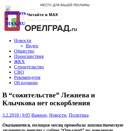
Читайте в MAX
Новости
Видео
Общество
Происшествия
ЖКХ
Строительство
СВО
Рекомендуем
Об издании
В “сожительстве” Лежнева и
Клычкова нет оскорбления
3.2.2018 | 9:05
Важное
,
Новости
,
Политика
Оказывается, полиция месяц проводила лингвистическую
экспертизу текста с сайта “Орелград” по заявлению,