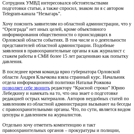
Сотрудник УМВД интересовался обстоятельствами
подготовки статьи, а также спросил, знаком ли я с автором
Telegram-канала “Незыгарь”.
Хочу пояснить заявителям из областной администрации, что у
“Орелграда” нет иных целей, кроме объективного
информирования общественности о происходящих в
Орловской области событиях. В том числе и о деятельности
представителей областной администрации. Подобные
заявления в правоохранительные органы я как журналист с
стажем работы в СМИ более 15 лет расцениваю как попытку
давления.
В последнее время команда врио губернатора Орловской
области Андрея Клычкова взяла странный курс. Начальник
отдела информационной политики Наталья Рожкова
позволяет себе звонить
редактору “Красной строки” Юрию
Лебедкину и намекать на то, что она знает о подготовке
редакцией острых материалов. Авторов неудобных статей по
заявлениям из областной администрации вызывают на беседы
с правоохранительными органы. Что, по сути, является видом
цензуры и давлением на журналистов.
Отдельно хочу отметить компетенцию и такт
правоохранительных органов – прокуратуры и полиции,