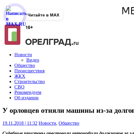
Читайте в MAX
Новости
Видео
Общество
Происшествия
ЖКХ
Строительство
СВО
Рекомендуем
Об издании
У орловцев отняли машины из-за долгов
19.11.2018 | 11:32
Новости
,
Общество
Судебные приставы арестовали автомобили должников за э