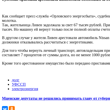
Как сообщает пресс-служба «Орловского энергосбыта», судебн
молотка.
Так, жительница Ливен задолжала за свет 67 тысяч рублей. Пр
тысяч. Но машину ей вернут только после полной оплаты счето
В другом случае у жителя Ливен арестовали автомобиль Nissan
должники отказывались рассчитаться с энергетиками.
Для того чтобы вернуть личный транспорт, автовладельцам при
составляет 7 процентов от суммы долга, но не менее 1000 рубле
Кроме того арестованное имущество было передано приставами
долг
УФССП
электроэнергия
Мценские депутаты не решились принимать главу от губер