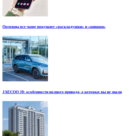
Орловцы все чаще покупают «раскладушки» и «книжки»
JAECOO J8: особенности полного привода, о которых вы не знали