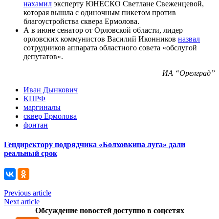
нахамил
эксперту ЮНЕСКО Светлане Свеженцевой,
которая вышла с одиночным пикетом против
благоустройства сквера Ермолова.
А в июне сенатор от Орловской области, лидер
орловских коммунистов Василий Иконников
назвал
сотрудников аппарата областного совета «обслугой
депутатов».
ИА “Орелград”
Иван Дынкович
КПРФ
маргиналы
сквер Ермолова
фонтан
Гендиректору подрядчика «Болховкина луга» дали
реальный срок
Previous article
Next article
Обсуждение новостей доступно в соцсетях