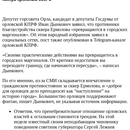
Депутат горсовета Орла, кандидат в депутаты Госдумы от
орловской КПРФ Иван Дынкович заявил, что противники
благоустройства сквера Ермолова «превращаются в городских
маргиналов». Об этом народный избранник заявил в
социальных сетях, пост также опубликован в Telegram-канале
орловской КПРФ.
«Своими практическими действиями вы превращаетесь в
городских маргиналов. От критики недостатков вы
переходите границу, где начинаются пересуды», – написал
Дынкович.
По его мнению, из-за СМИ складывается впечатление о
гражданском противостоянии за сквер Ермолова, и «доброе
для орловцев дело преподносят как “наступление” на
историю города». Большинство орловцев поддерживают
фонтан, пишет Дынкович, не указывая источник информации.
Отметим, что пренебрежительное отношение орловских
властей к остальным становится трендом. На этой
неделе известный своим неподобающим чиновнику
поведением советник губернатора Сергей Лежнев