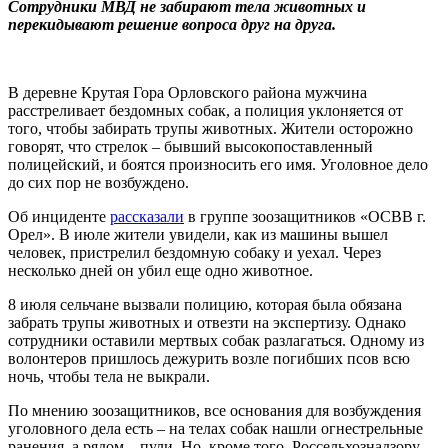
Сотрудники МВД не забирают тела животных и
перекидывают решение вопроса друг на друга.
В деревне Крутая Гора Орловского района мужчина
расстреливает бездомных собак, а полиция уклоняется от
того, чтобы забирать трупы животных. Жители осторожно
говорят, что стрелок – бывший высокопоставленный
полицейский, и боятся произносить его имя. Уголовное дело
до сих пор не возбуждено.
Об инциденте
рассказали
в группе зоозащитников «ОСВВ г.
Орел». В июле жители увидели, как из машины вышел
человек, пристрелил бездомную собаку и уехал. Через
несколько дней он убил еще одно животное.
8 июля сельчане вызвали полицию, которая была обязана
забрать трупы животных и отвезти на экспертизу. Однако
сотрудники оставили мертвых собак разлагаться. Одному из
волонтеров пришлось дежурить возле погибших псов всю
ночь, чтобы тела не выкрали.
По мнению зоозащитников, все основания для возбуждения
уголовного дела есть – на телах собак нашли огнестрельные
ранения, а рядом – пули. Но, кроме того, Россельхознадзору