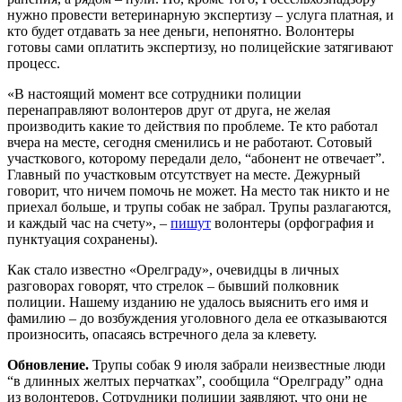
нужно провести ветеринарную экспертизу – услуга платная, и
кто будет отдавать за нее деньги, непонятно. Волонтеры
готовы сами оплатить экспертизу, но полицейские затягивают
процесс.
«В настоящий момент все сотрудники полиции
перенаправляют волонтеров друг от друга, не желая
производить какие то действия по проблеме. Те кто работал
вчера на месте, сегодня сменились и не работают. Сотовый
участкового, которому передали дело, “абонент не отвечает”.
Главный по участковым отсутствует на месте. Дежурный
говорит, что ничем помочь не может. На место так никто и не
приехал больше, и трупы собак не забрал. Трупы разлагаются,
и каждый час на счету», –
пишут
волонтеры (орфография и
пунктуация сохранены).
Как стало известно «Орелграду», очевидцы в личных
разговорах говорят, что стрелок – бывший полковник
полиции. Нашему изданию не удалось выяснить его имя и
фамилию – до возбуждения уголовного дела ее отказываются
произносить, опасаясь встречного дела за клевету.
Обновление.
Трупы собак 9 июля забрали неизвестные люди
“в длинных желтых перчатках”, сообщила “Орелграду” одна
из волонтеров. Сотрудники полиции заявляют, что они не