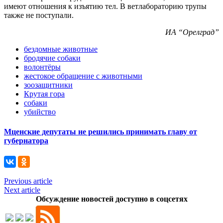
имеют отношения к изъятию тел. В ветлабораторию трупы
также не поступали.
ИА “Орелград”
бездомные животные
бродячие собаки
волонтёры
жестокое обращение с животными
зоозащитники
Крутая гора
собаки
убийство
Мценские депутаты не решились принимать главу от
губернатора
Previous article
Next article
Обсуждение новостей доступно в соцсетях