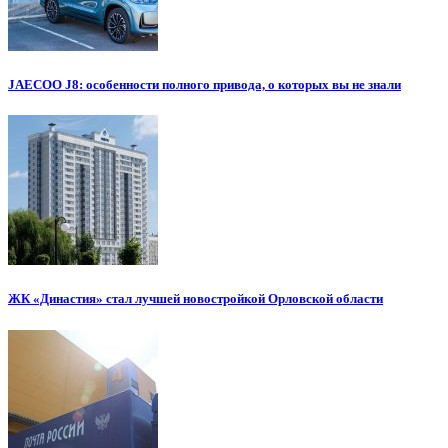
JAECOO J8: особенности полного привода, о которых вы не знали
ЖК «Династия» стал лучшей новостройкой Орловской области