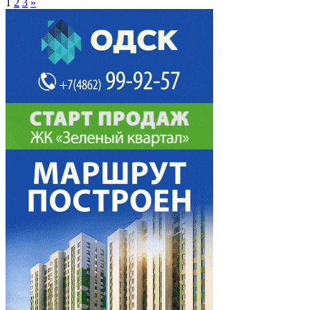
1
2
3
»