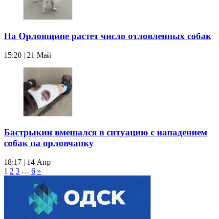
На Орловщине растет число отловленных собак
15:20 | 21 Май
Бастрыкин вмешался в ситуацию с нападением
собак на орловчанку
18:17 | 14 Апр
1
2
3
…
6
»