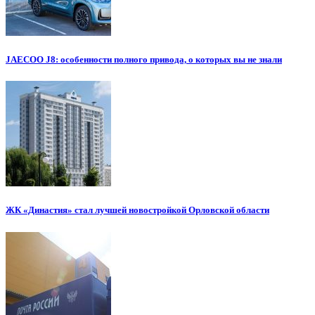
JAECOO J8: особенности полного привода, о которых вы не знали
ЖК «Династия» стал лучшей новостройкой Орловской области