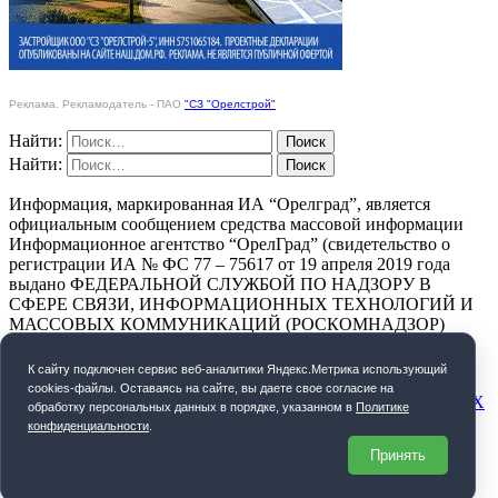
Реклама. Рекламодатель - ПАО
"СЗ "Орелстрой"
Найти:
Найти:
Информация, маркированная ИА “Орелград”, является
официальным сообщением средства массовой информации
Информационное агентство “ОрелГрад” (свидетельство о
регистрации ИА № ФС 77 – 75617 от 19 апреля 2019 года
выдано ФЕДЕРАЛЬНОЙ СЛУЖБОЙ ПО НАДЗОРУ В
СФЕРЕ СВЯЗИ, ИНФОРМАЦИОННЫХ ТЕХНОЛОГИЙ И
МАССОВЫХ КОММУНИКАЦИЙ (РОСКОМНАДЗОР)
ПОЛИТИКА КОНФИДЕНЦИАЛЬНОСТИ
К cайту подключен сервис веб-аналитики Яндекс.Метрика использующий
cookies-файлы. Оставаясь на сайте, вы даете свое согласие на
СОГЛАСИЕ НА ОБРАБОТКУ ПЕРСОНАЛЬНЫХ ДАННЫХ
обработку персональных данных в порядке, указанном в
Политике
конфиденциальности
.
Орелград. 2026 год
Принять