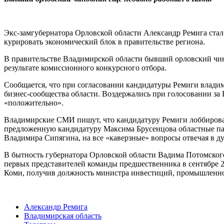
Экс-замгубернатора Орловской области Александр Ремига ста
курировать экономический блок в правительстве региона.
В правительстве Владимирской области бывший орловский чино
результате комиссионного конкурсного отбора.
Сообщается, что при согласовании кандидатуры Ремиги влади
бизнес-сообщества области. Воздержались при голосовании з
«положительно».
Владимирские СМИ пишут, что кандидатуру Ремиги лоббировал
предложенную кандидатуру Максима Брусенцова областные парл
Владимира Сипягина, на все «каверзные» вопросы отвечая в 
В бытность губернатора Орловской области Вадима Потомского
первых представителей команды предшественника в сентябре 
Коми, получив должность министра инвестиций, промышленност
Александр Ремига
Владимирская область