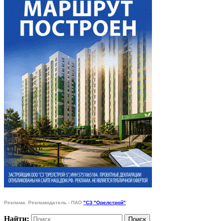
Реклама. Рекламодатель - ПАО
"СЗ "Орелстрой"
Найти: