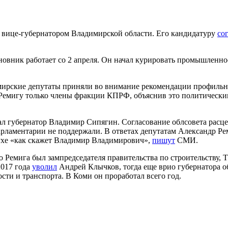
л вице-губернатором Владимирской области. Его кандидатуру
со
вник работает со 2 апреля. Он начал курировать промышленност
мирские депутаты приняли во внимание рекомендации профильно
а Ремигу только члены фракции КПРФ, объяснив это политическ
 губернатор Владимир Сипягин. Согласование облсовета расцен
аментарии не поддержали. В ответах депутатам Александр Реми
духе «как скажет Владимир Владимирович»,
пишут
СМИ.
 Ремига был зампредседателя правительства по строительству, 
2017 года
уволил
Андрей Клычков, тогда еще врио губернатора об
и и транспорта. В Коми он проработал всего год.