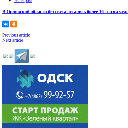
Телеграм
В Орловской области без света остались более 16 тысяч чел
Previous article
Next article