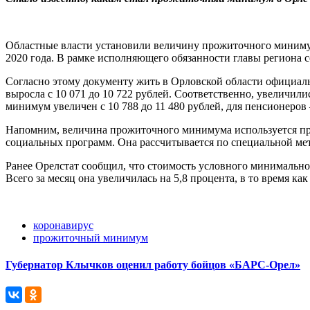
Областные власти установили величину прожиточного минимум
2020 года. В рамке исполняющего обязанности главы региона 
Согласно этому документу жить в Орловской области официаль
выросла с 10 071 до 10 722 рублей. Соответственно, увеличил
минимум увеличен с 10 788 до 11 480 рублей, для пенсионеров – 
Напомним, величина прожиточного минимума используется при
социальных программ. Она рассчитывается по специальной мет
Ранее Орелстат сообщил, что стоимость условного минимального
Всего за месяц она увеличилась на 5,8 процента, в то время ка
коронавирус
прожиточный минимум
Губернатор Клычков оценил работу бойцов «БАРС-Орел»