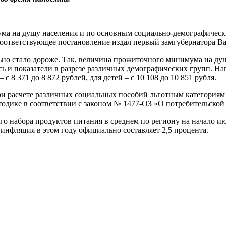
а на душу населения и по основным социально-демографически
соответствующее постановление издал первый замгубернатора В
но стало дороже. Так, величина прожиточного минимума на душ
ись и показатели в разрезе различных демографических групп. 
с 8 371 до 8 872 рублей, для детей – с 10 108 до 10 851 рубля.
 расчете различных социальных пособий льготным категориям г
одике в соответствии с законом № 1477-ОЗ «О потребительской
 набора продуктов питания в среднем по региону на начало июля
к инфляция в этом году официально составляет 2,5 процента.