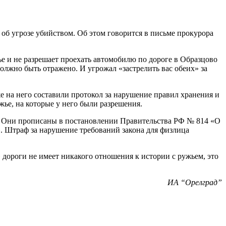
е об угрозе убийством. Об этом говорится в письме прокурора
ье и не разрешает проехать автомобилю по дороге в Образцово
должно быть отражено. И угрожал «застрелить вас обеих» за
 на него составили протокол за нарушение правил хранения и
ье, на которые у него были разрешения.
а. Они прописаны в постановлении Правительства РФ № 814 «О
. Штраф за нарушение требований закона для физлица
 дороги не имеет никакого отношения к истории с ружьем, это
ИА “Орелград”