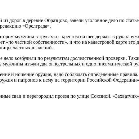
 из дорог в деревне Образцово, завели уголовное дело по стать
 редакцию «Орелграда».
отором мужчина в трусах и с крестом на шее держит в руках руж
т «по частной собственности», и что на кадастровой карте это 
раницы частных владений.
дело возбудили по результатам доследственной проверки. Также
у мужчины изъяли два огнестрельных и одно пневматической руж
анение и ношение оружия, надо соблюдать определенные правил
ружия и патронов к нему на территории Российской Федерации»
онные сваи и перегородил проезд по улице Союзной. «Захватчик»