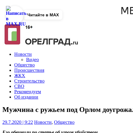
Читайте в MAX
Новости
Видео
Общество
Происшествия
ЖКХ
Строительство
СВО
Рекомендуем
Об издании
Мужчина с ружьем под Орлом доугрожал
29.7.2020 | 9:22
Новости
,
Общество
Его обвинили по статье об угрозе убийством.