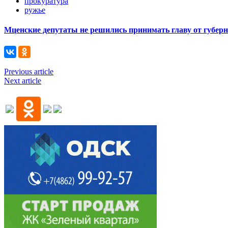
прокуратура
ружье
Мценские депутаты не решились принимать главу от губер
Previous article
Next article