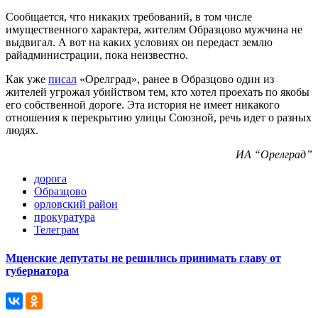
Сообщается, что никаких требований, в том числе
имущественного характера, жителям Образцово мужчина не
выдвигал. А вот на каких условиях он передаст землю
райадминистрации, пока неизвестно.
Как уже
писал
«Орелград», ранее в Образцово один из
жителей угрожал убийством тем, кто хотел проехать по якобы
его собственной дороге. Эта история не имеет никакого
отношения к перекрытию улицы Союзной, речь идет о разных
людях.
ИА “Орелград”
дорога
Образцово
орловский район
прокуратура
Телеграм
Мценские депутаты не решились принимать главу от
губернатора