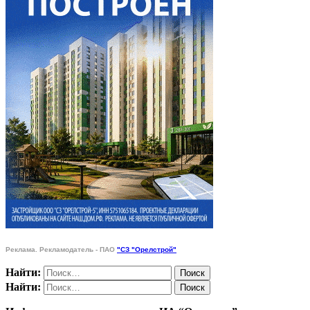
Реклама. Рекламодатель - ПАО
"СЗ "Орелстрой"
Найти:
Найти: