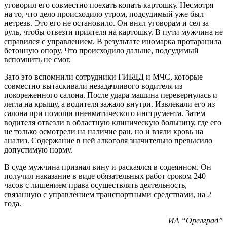
уговорил его совместно поехать копать картошку. Несмотря
на то, что дело происходило утром, подсудимый уже был
нетрезв. Это его не остановило. Он внял уговорам и сел за
руль, чтобы отвезти приятеля на картошку. В пути мужчина не
справился с управлением. В результате иномарка протаранила
бетонную опору. Что происходило дальше, подсудимый
вспомнить не смог.
Зато это вспомнили сотрудники ГИБДД и МЧС, которые
совместно вытаскивали незадачливого водителя из
покореженного салона. После удара машина перевернулась и
легла на крышу, а водителя зажало внутри. Извлекали его из
салона при помощи пневматического инструмента. Затем
водителя отвезли в областную клиническую больницу, где его
не только осмотрели на наличие ран, но и взяли кровь на
анализ. Содержание в ней алкоголя значительно превысило
допустимую норму.
В суде мужчина признал вину и раскаялся в содеянном. Он
получил наказание в виде обязательных работ сроком 240
часов с лишением права осуществлять деятельность,
связанную с управлением транспортными средствами, на 2
года.
ИА “Орелград”