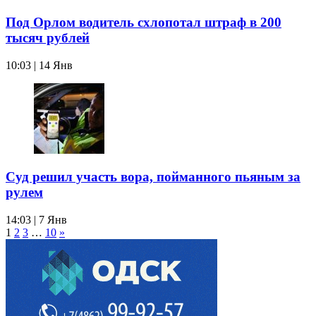
Под Орлом водитель схлопотал штраф в 200
тысяч рублей
10:03 | 14 Янв
Суд решил участь вора, пойманного пьяным за
рулем
14:03 | 7 Янв
1
2
3
…
10
»