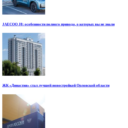
JAECOO J8: особенности полного привода, о которых вы не знали
ЖК «Династия» стал лучшей новостройкой Орловской области