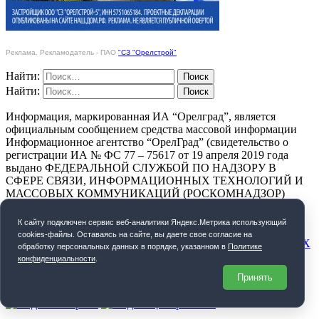
Реклама. Рекламодатель - ПАО
"СЗ "Орелстрой"
Найти:
Найти:
Информация, маркированная ИА “Орелград”, является
официальным сообщением средства массовой информации
Информационное агентство “ОрелГрад” (свидетельство о
регистрации ИА № ФС 77 – 75617 от 19 апреля 2019 года
выдано ФЕДЕРАЛЬНОЙ СЛУЖБОЙ ПО НАДЗОРУ В
СФЕРЕ СВЯЗИ, ИНФОРМАЦИОННЫХ ТЕХНОЛОГИЙ И
МАССОВЫХ КОММУНИКАЦИЙ (РОСКОМНАДЗОР)
ПОЛИТИКА КОНФИДЕНЦИАЛЬНОСТИ
К cайту подключен сервис веб-аналитики Яндекс.Метрика использующий
cookies-файлы. Оставаясь на сайте, вы даете свое согласие на
СОГЛАСИЕ НА ОБРАБОТКУ ПЕРСОНАЛЬНЫХ ДАННЫХ
обработку персональных данных в порядке, указанном в
Политике
конфиденциальности
.
Орелград. 2026 год
Принять