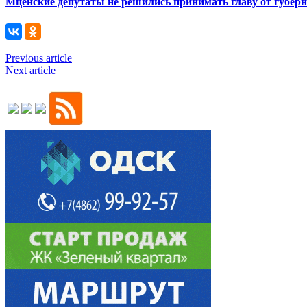
Мценские депутаты не решились принимать главу от губер
Previous article
Next article