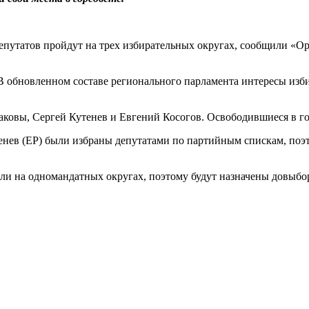
путатов пройдут на трех избирательных округах, сообщили «Оре
В обновленном составе регионального парламента интересы изби
ковы, Сергей Кутенев и Евгений Косогов. Освободившиеся в го
ев (ЕР) были избраны депутатами по партийным спискам, поэто
дали на одномандатных округах, поэтому будут назначены довыб