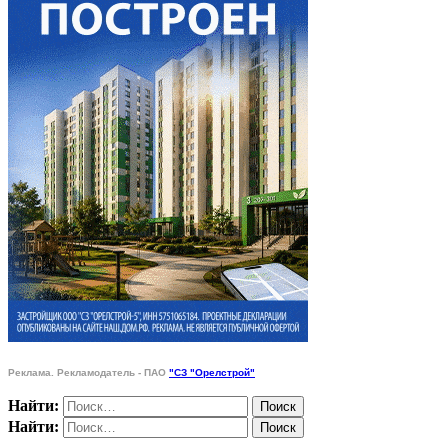
Реклама. Рекламодатель - ПАО
"СЗ "Орелстрой"
Найти:
Найти: