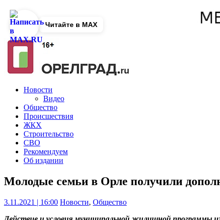
Читайте в MAX
Новости
Видео
Общество
Происшествия
ЖКХ
Строительство
СВО
Рекомендуем
Об издании
Молодые семьи в Орле получили допол
3.11.2021 | 16:00
Новости
,
Общество
Действие и условия муниципальной жилищной программы и