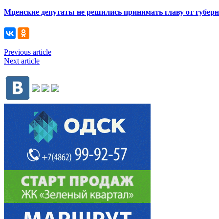
Мценские депутаты не решились принимать главу от губер
Previous article
Next article