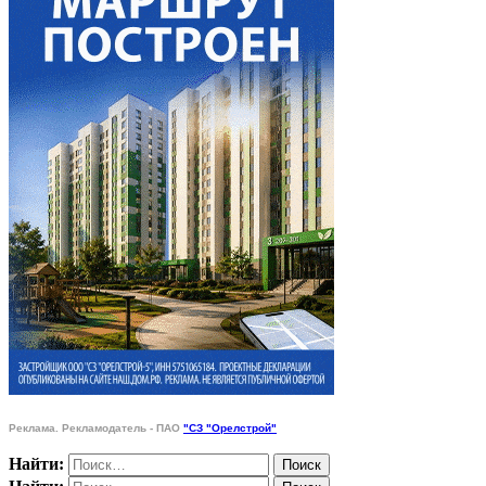
Реклама. Рекламодатель - ПАО
"СЗ "Орелстрой"
Найти: