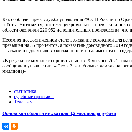
Как сообщает пресс-служба управления ФССП России по Орлов
работы. Уточняется, что текущие результаты превысили показ
области окончили 220 952 исполнительных производства, что н
Несомненно, достижением стало взыскание рекордной для реги
превышен на 35 процентов, а показатель доковидного 2019 год
взысканию с должников задолженности по алиментам на содер
«В результате комплекса принятых мер за 9 месяцев 2021 года
сообщили в управлении. – Это в 2 раза больше, чем за аналоги
миллиона)».
статистика
судебные приставы
Телеграм
Орловской области не хватило 3,2 миллиарда рублей