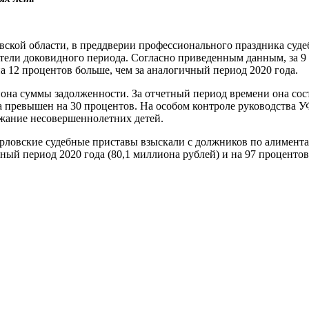
ской области, в преддверии профессионального праздника суде
атели доковидного периода. Согласно приведенным данным, за 
а 12 процентов больше, чем за аналогичный период 2020 года.
она суммы задолженности. За отчетный период времени она сост
а превышен на 30 процентов. На особом контроле руководства У
жание несовершеннолетних детей.
 орловские судебные приставы взыскали с должников по алимент
чный период 2020 года (80,1 миллиона рублей) и на 97 процентов 