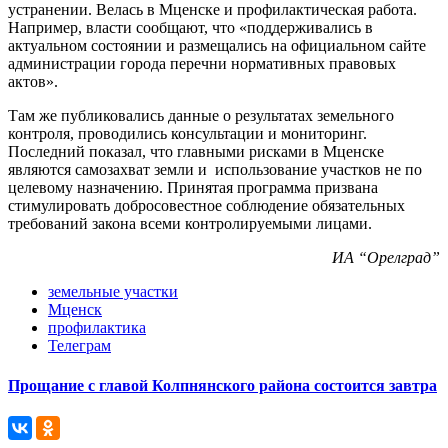
устранении. Велась в Мценске и профилактическая работа.
Например, власти сообщают, что «поддерживались в
актуальном состоянии и размещались на официальном сайте
администрации города перечни нормативных правовых
актов».
Там же публиковались данные о результатах земельного
контроля, проводились консультации и мониторинг.
Последний показал, что главными рисками в Мценске
являются самозахват земли и использование участков не по
целевому назначению. Принятая программа призвана
стимулировать добросовестное соблюдение обязательных
требований закона всеми контролируемыми лицами.
ИА “Орелград”
земельные участки
Мценск
профилактика
Телеграм
Прощание с главой Колпнянского района состоится завтра