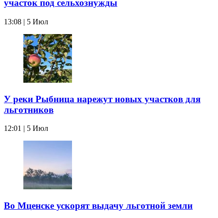
участок под сельхознужды
13:08 | 5 Июл
У реки Рыбница нарежут новых участков для
льготников
12:01 | 5 Июл
Во Мценске ускорят выдачу льготной земли