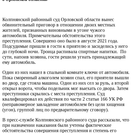
Колпнянский районный суд Орловской области вынес
обвинительный приговор в отношении двоих местных
жителей, признанных виновными в угоне чужого
автомобиля. Примечательны обстоятельства этого
преступления. Совершено оно было в августе 2021 года.
Подсудимые пришли в гости к приятелю и засиделись у него
до глубокой ночи. Троица распивала спиртные напитки. По
сути, напоив хозяина, гости решили угнать принадлежащий
ему автомобиль.
Один из них нашел в спальной комнате ключи от автомобиля.
Пока сморенный алкоголем хозяин спал, его приятели вышли
во двор, где стояла машина. Один из них сел за руль, а второй
открыл ворота, чтобы подельник мог выехать со двора. Затем
преступники скрылись с места преступления. Суд
квалифицировал их действия по части 2 статьи 166 УК РФ
(неправомерное завладение автомобилем без цели хищения
(угон), группой лиц по предварительному сговору).
В пресс-службе Колпнянского районного суда рассказали, что
при назначении наказания были учтены фактические
обстоятельства совершения преступления и степень его