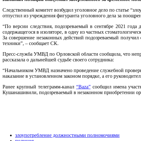
Следственный комитет возбудил уголовное дело по статье “з
отпустил из учреждения фигуранта уголовного дела за поощре
“По версии следствия, подозреваемый в сентябре 2021 года
содержащегося в изоляторе, в одну из частных стоматологичес
За совершение незаконных действий подозреваемый получил 
техники”, – сообщает СК.
Пресс-служба УМВД по Орловской области сообщила, что неп
рассказала о дальнейшей судьбе своего сотрудника:
“Начальником УМВД назначено проведение служебной проверки
наказание в установленном законом порядке, а его руководит
Ранее крупный телеграмм-канал
“Baza”
сообщил имена участ
Кушанашивили, подозреваемый в незаконном приобретении ор
злоупотребление должностными полномочиями
полиция