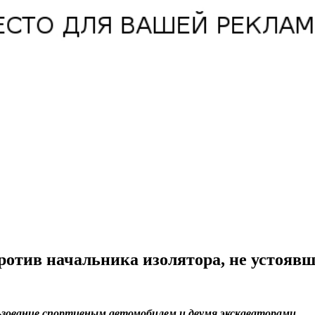
ротив начальника изолятора, не устоявш
ьзование спортивным автомобилем и двумя экскаваторами.