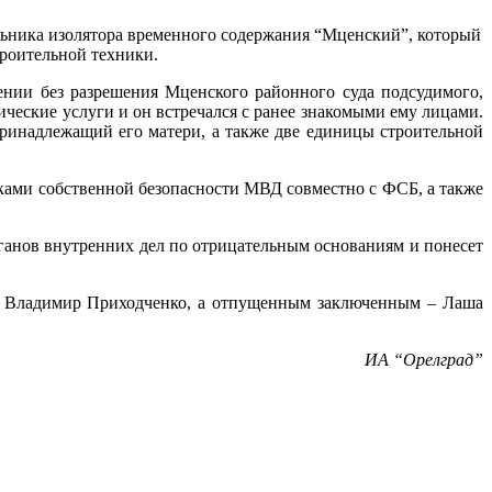
льника изолятора временного содержания “Мценский”, который
троительной техники.
ении без разрешения Мценского районного суда подсудимого,
ические услуги и он встречался с ранее знакомыми ему лицами.
ринадлежащий его матери, а также две единицы строительной
ами собственной безопасности МВД совместно с ФСБ, а также
ганов внутренних дел по отрицательным основаниям и понесет
 Владимир Приходченко, а отпущенным заключенным – Лаша
ИА “Орелград”