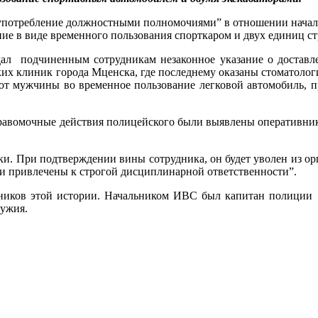
лоупотребление должностными полномочиями” в отношении нача
ние в виде временного пользования спорткаром и двух единиц с
 дал подчиненным сотрудникам незаконное указание о доставл
ких клиник города Мценска, где последнему оказаны стоматолог
от мужчины во временное пользование легковой автомобиль, п
равомочные действия полицейского были выявлены оперативник
. При подтверждении вины сотрудника, он будет уволен из ор
ели привлечены к строгой дисциплинарной ответственности”.
ников этой истории. Начальником ИВС был капитан полиции
ужия.