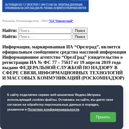
Реклама. Рекламодатель - ПАО
"СЗ "Орелстрой"
Найти:
Найти:
Информация, маркированная ИА “Орелград”, является
официальным сообщением средства массовой информации
Информационное агентство “ОрелГрад” (свидетельство о
регистрации ИА № ФС 77 – 75617 от 19 апреля 2019 года
выдано ФЕДЕРАЛЬНОЙ СЛУЖБОЙ ПО НАДЗОРУ В
СФЕРЕ СВЯЗИ, ИНФОРМАЦИОННЫХ ТЕХНОЛОГИЙ
И МАССОВЫХ КОММУНИКАЦИЙ (РОСКОМНАДЗОР)
ПОЛИТИКА КОНФИДЕНЦИАЛЬНОСТИ
К cайту подключен сервис веб-аналитики Яндекс.Метрика
СОГЛАСИЕ НА ОБРАБОТКУ ПЕРСОНАЛЬНЫХ
использующий cookies-файлы. Оставаясь на сайте, вы даете свое
ДАННЫХ
согласие на обработку персональных данных в порядке,
указанном в
Политике конфиденциальности
.
Орелград. 2026 год
Принять