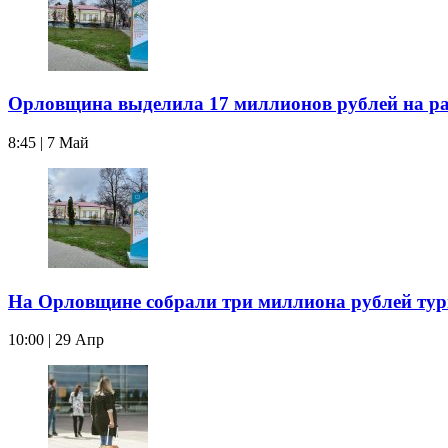
Орловщина выделила 17 миллионов рублей на ра
8:45 | 7 Май
На Орловщине собрали три миллиона рублей тур
10:00 | 29 Апр