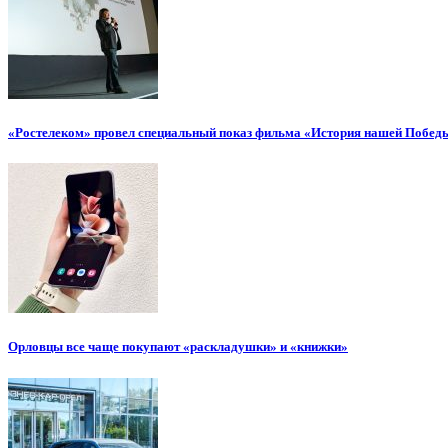
«Ростелеком» провел специальный показ фильма «История нашей Побед
Орловцы все чаще покупают «раскладушки» и «книжки»