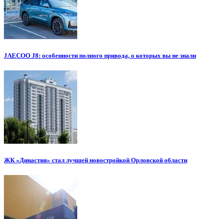
JAECOO J8: особенности полного привода, о которых вы не знали
ЖК «Династия» стал лучшей новостройкой Орловской области