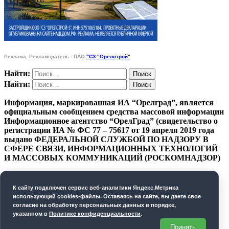
Реклама. Рекламодатель - ПАО
"СЗ "Орелстрой"
Найти:
Найти:
Информация, маркированная ИА “Орелград”, является
официальным сообщением средства массовой информации
Информационное агентство “ОрелГрад” (свидетельство о
регистрации ИА № ФС 77 – 75617 от 19 апреля 2019 года
выдано ФЕДЕРАЛЬНОЙ СЛУЖБОЙ ПО НАДЗОРУ В
СФЕРЕ СВЯЗИ, ИНФОРМАЦИОННЫХ ТЕХНОЛОГИЙ
И МАССОВЫХ КОММУНИКАЦИЙ (РОСКОМНАДЗОР)
ПОЛИТИКА КОНФИДЕНЦИАЛЬНОСТИ
К cайту подключен сервис веб-аналитики Яндекс.Метрика
СОГЛАСИЕ НА ОБРАБОТКУ ПЕРСОНАЛЬНЫХ
использующий cookies-файлы. Оставаясь на сайте, вы даете свое
ДАННЫХ
согласие на обработку персональных данных в порядке,
указанном в
Политике конфиденциальности
.
Орелград. 2026 год
Принять