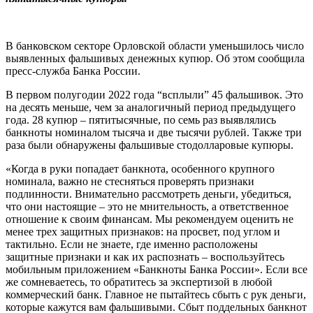
В банковском секторе Орловской области уменьшилось число
выявленных фальшивых денежных купюр. Об этом сообщила
пресс-служба Банка России.
В первом полугодии 2022 года “всплыли” 45 фальшивок. Это
на десять меньше, чем за аналогичный период предыдущего
года. 28 купюр – пятитысячные, по семь раз выявлялись
банкноты номиналом тысяча и две тысячи рублей. Также три
раза были обнаружены фальшивые стодолларовые купюры.
«Когда в руки попадает банкнота, особенного крупного
номинала, важно не стесняться проверять признаки
подлинности. Внимательно рассмотреть деньги, убедиться,
что они настоящие – это не мнительность, а ответственное
отношение к своим финансам. Мы рекомендуем оценить не
менее трех защитных признаков: на просвет, под углом и
тактильно. Если не знаете, где именно расположены
защитные признаки и как их распознать – воспользуйтесь
мобильным приложением «Банкноты Банка России». Если все
же сомневаетесь, то обратитесь за экспертизой в любой
коммерческий банк. Главное не пытайтесь сбыть с рук деньги,
которые кажутся вам фальшивыми. Сбыт поддельных банкнот