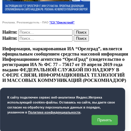
Реклама. Рекламодатель - ПАО
"СЗ "Орелстрой"
Найти:
Найти:
Информация, маркированная ИА “Орелград”, является
официальным сообщением средства массовой информации
Информационное агентство “ОрелГрад” (свидетельство о
регистрации ИА № ФС 77 – 75617 от 19 апреля 2019 года
выдано ФЕДЕРАЛЬНОЙ СЛУЖБОЙ ПО НАДЗОРУ В
СФЕРЕ СВЯЗИ, ИНФОРМАЦИОННЫХ ТЕХНОЛОГИЙ
И МАССОВЫХ КОММУНИКАЦИЙ (РОСКОМНАДЗОР)
ПОЛИТИКА КОНФИДЕНЦИАЛЬНОСТИ
К cайту подключен сервис веб-аналитики Яндекс.Метрика
СОГЛАСИЕ НА ОБРАБОТКУ ПЕРСОНАЛЬНЫХ
использующий cookies-файлы. Оставаясь на сайте, вы даете свое
ДАННЫХ
согласие на обработку персональных данных в порядке,
указанном в
Политике конфиденциальности
.
Орелград. 2026 год
Принять