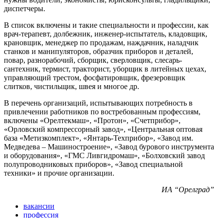
диспетчеры.
В список включены и такие специальности и профессии, как
врач-терапевт, долбежник, инженер-испытатель, кладовщик,
крановщик, менеджер по продажам, наждачник, наладчик
станков и манипуляторов, образчик приборов и деталей,
повар, разнорабочий, сборщик, сверловщик, слесарь-
сантехник, термист, тракторист, уборщик в литейных цехах,
управляющий трестом, фосфатировщик, фрезеровщик
слитков, чистильщик, швея и многое др.
В перечень организаций, испытывающих потребность в
привлечении работников по востребованным профессиям,
включены «Орелтекмаш», «Протон», «Счетприбор»,
«Орловский компрессорный завод», «Центральная оптовая
база «Метизкомплект», «Янтарь-Техприбор», «Завод им.
Медведева – Машиностроение», «Завод бурового инструмента
и оборудования», «ГМС Ливгидромаш», «Болховский завод
полупроводниковых приборов», «Завод специальной
техники» и прочие организации.
ИА “Орелград”
вакансии
профессия