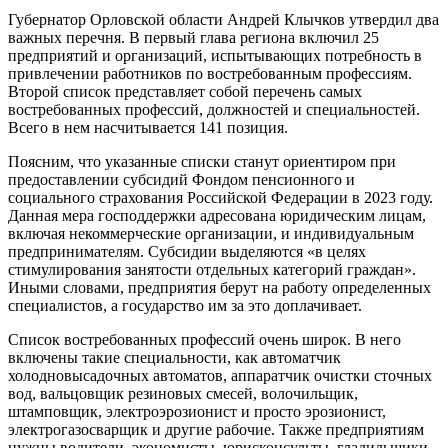
Губернатор Орловской области Андрей Клычков утвердил два
важных перечня. В первый глава региона включил 25
предприятий и организаций, испытывающих потребность в
привлечении работников по востребованным профессиям.
Второй список представляет собой перечень самых
востребованных профессий, должностей и специальностей.
Всего в нем насчитывается 141 позиция.
Поясним, что указанные списки станут ориентиром при
предоставлении субсидий Фондом пенсионного и
социального страхования Российской Федерации в 2023 году.
Данная мера господдержки адресована юридическим лицам,
включая некоммерческие организации, и индивидуальным
предпринимателям. Субсидии выделяются «в целях
стимулирования занятости отдельных категорий граждан».
Иными словами, предприятия берут на работу определенных
специалистов, а государство им за это доплачивает.
Список востребованных профессий очень широк. В него
включены такие специальности, как автоматчик
холодновысадочных автоматов, аппаратчик очистки сточных
вод, вальцовщик резиновых смесей, волочильщик,
штамповщик, электроэрозионист и просто эрозионист,
электрогазосварщик и другие рабочие. Также предприятиям
нужны водители, экономисты, юрисконсульты, гладильщики,