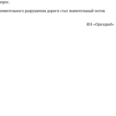
апрос.
стремительного разрушения дороги стал значительный поток
ИА «Орелград»