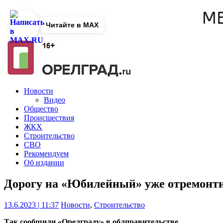
Читайте в MAX
Новости
Видео
Общество
Происшествия
ЖКХ
Строительство
СВО
Рекомендуем
Об издании
Дорогу на «Юбилейный» уже отремонти
13.6.2023 | 11:37
Новости
,
Строительство
Так сообщили «Орелграду» в облправительстве.