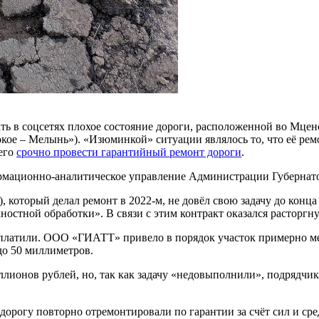
ать в соцсетях плохое состояние дороги, расположенной во Мц
ое – Мелынь»). «Изюминкой» ситуации являлось то, что её рем
его
срочно провести гарантийный ремонт дороги
.
ормационно-аналитическое управление Администрации Губернато
 который делал ремонт в 2022-м, не довёл свою задачу до конца
остной обработки». В связи с этим контракт оказался расторгну
 оплатили. ООО «ГИАТТ» привело в порядок участок примерно 
до 50 миллиметров.
иллионов рублей, но, так как задачу «недовыполнили», подрядч
 дорогу повторно отремонтировали по гарантии за счёт сил и с