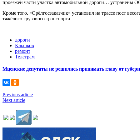
проезжей части участка автомобильной дороги… устранены ОО
Кроме того, «Орёлгосзаказчик» установил на трассе пост весо
тяжёлого грузового транспорта.
дороги
Клычков
ремонт
Телеграм
Мценские депутаты не решились принимать главу от губер
Previous article
Next article