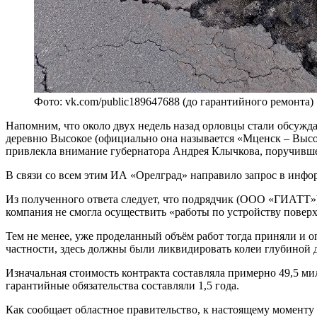
Фото: vk.com/public189647688 (до гарантийного ремонта)
Напомним, что около двух недель назад орловцы стали обсужд
деревню Высокое (официально она называется «Мценск – Высок
привлекла внимание губернатора Андрея Клычкова, поручивш
В связи со всем этим ИА «Орелград» направило запрос в инф
Из полученного ответа следует, что подрядчик (ООО «ГИАТТ»),
компания не смогла осуществить «работы по устройству поверхн
Тем не менее, уже проделанный объём работ тогда приняли и
частности, здесь должны были ликвидировать колеи глубиной 
Изначальная стоимость контракта составляла примерно 49,5 м
гарантийные обязательства составляли 1,5 года.
Как сообщает областное правительство, к настоящему моменту