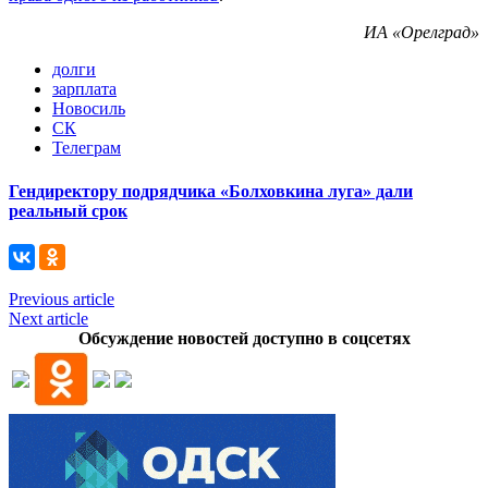
ИА «Орелград»
долги
зарплата
Новосиль
СК
Телеграм
Гендиректору подрядчика «Болховкина луга» дали
реальный срок
Previous article
Next article
Обсуждение новостей доступно в соцсетях