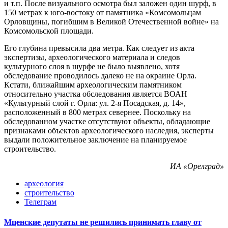
и т.п. После визуального осмотра был заложен один шурф, в
150 метрах к юго-востоку от памятника «Комсомольцам
Орловщины, погибшим в Великой Отечественной войне» на
Комсомольской площади.
Его глубина превысила два метра. Как следует из акта
экспертизы, археологического материала и следов
культурного слоя в шурфе не было выявлено, хотя
обследование проводилось далеко не на окраине Орла.
Кстати, ближайшим археологическим памятником
относительно участка обследования является ВОАН
«Культурный слой г. Орла: ул. 2-я Посадская, д. 14»,
расположенный в 800 метрах севернее. Поскольку на
обследованном участке отсутствуют объекты, обладающие
признаками объектов археологического наследия, эксперты
выдали положительное заключение на планируемое
строительство.
ИА «Орелград»
археология
строительство
Телеграм
Мценские депутаты не решились принимать главу от