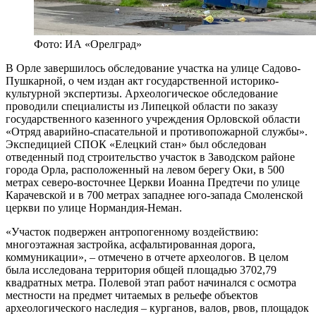
Фото: ИА «Орелград»
В Орле завершилось обследование участка на улице Садово-
Пушкарной, о чем издан акт государственной историко-
культурной экспертизы. Археологическое обследование
проводили специалисты из Липецкой области по заказу
государственного казенного учреждения Орловской области
«Отряд аварийно-спасательной и противопожарной службы».
Экспедицией СПОК «Елецкий стан» был обследован
отведенный под строительство участок в Заводском районе
города Орла, расположенный на левом берегу Оки, в 500
метрах северо-восточнее Церкви Иоанна Предтечи по улице
Карачевской и в 700 метрах западнее юго-запада Смоленской
церкви по улице Нормандия-Неман.
«Участок подвержен антропогенному воздействию:
многоэтажная застройка, асфальтированная дорога,
коммуникации», – отмечено в отчете археологов. В целом
была исследована территория общей площадью 3702,79
квадратных метра. Полевой этап работ начинался с осмотра
местности на предмет читаемых в рельефе объектов
археологического наследия – курганов, валов, рвов, площадок