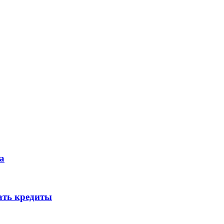
а
ать кредиты