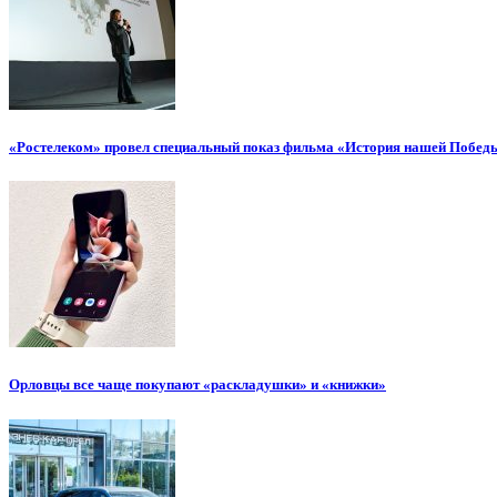
«Ростелеком» провел специальный показ фильма «История нашей Побед
Орловцы все чаще покупают «раскладушки» и «книжки»