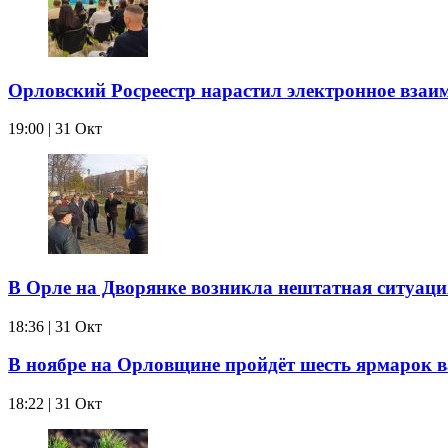
Орловский Росреестр нарастил электронное взаи
19:00 | 31 Окт
В Орле на Дворянке возникла нештатная ситуаци
18:36 | 31 Окт
В ноябре на Орловщине пройдёт шесть ярмарок 
18:22 | 31 Окт