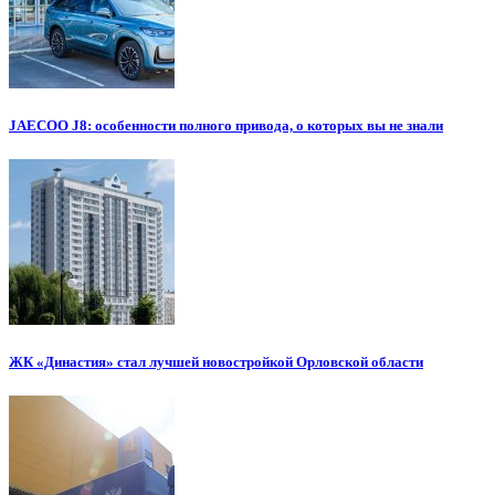
JAECOO J8: особенности полного привода, о которых вы не знали
ЖК «Династия» стал лучшей новостройкой Орловской области