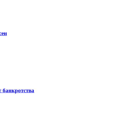
сен
т банкротства