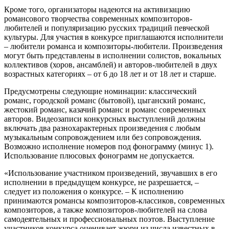
Кроме того, организаторы надеются на активизацию
романсового творчества современных композиторов-
любителей и популяризацию русских традиций певческой
культуры. Для участия в конкурсе приглашаются исполнители
– любители романса и композиторы-любители. Произведения
могут быть представлены в исполнении солистов, вокальных
коллективов (хоров, ансамблей) и авторов-любителей в двух
возрастных категориях – от 6 до 18 лет и от 18 лет и старше.
Предусмотрены следующие номинации: классический
романс, городской романс (бытовой), цыганский романс,
жестокий романс, казачий романс и романс современных
авторов. Видеозаписи конкурсных выступлений должны
включать два разнохарактерных произведения с любым
музыкальным сопровождением или без сопровождения.
Возможно исполнение номеров под фонограмму (минус 1).
Использование плюсовых фонограмм не допускается.
«Использование участником произведений, звучавших в его
исполнении в предыдущем конкурсе, не разрешается, –
следует из положения о конкурсе. – К исполнению
принимаются романсы композиторов-классиков, современных
композиторов, а также композиторов-любителей на слова
самодеятельных и профессиональных поэтов. Выступление
участников конкурса оценивает жюри из числа известных в