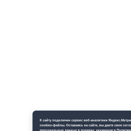
К cайту подключен сервис веб-аналитики Яндекс.Метр
cookies-файлы. Оставаясь на сайте, вы даете свое согл
персональных данных в порядке, указанном в
Политик