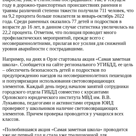
году в дорожно-транспортных происшествиях ранения и
травмы различной степени тяжести получили 711 человек, что
на 9,2 процента больше показателя за январь-октябрь 2022
года. Среди раненных оказались 77 детей и подростков в
возрасте до 16 лет, в данном случае статистика увеличилась на
22,2 процента. Отметим, что полиция проводит много
профилактических мероприятий, прежде всего с
несовершеннолетними, прилагая все усилия для снижений
уровня аварийности с пострадавшими.
Например, на днях в Орле стартовала акция «Самая заметная
школа». Сообщается на сайте регионального УГИБДД, ее цель
– обеспечить безопасность детей и подростков по
предупреждению наездов на несовершеннолетних пешеходов
и популяризации использования световозвращающих
элементов. Каждый день перед началом занятий сотрудники
городского отдела ГИБДД совместно с курсантами
Орловского юридического института МВД им. В.В.
Лукьянова, педагогами и активистами отрядов ЮИД
проверяют у школьников наличие световозвращающих
элементов. Причем проверка проводится у учащихся всех
классов.
«Полюбившаяся акция «Самая заметная школа» проводится
уже не первый год и стала уже традиционной для