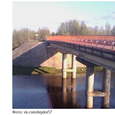
Фото: vk.com/depdor57