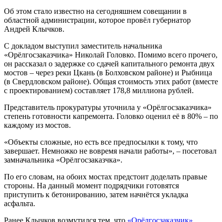
Об этом стало известно на сегодняшнем совещании в
областной администрации, которое провёл губернатор
Андрей Клычков.
С докладом выступил заместитель начальника
«Орёлгосзаказчика» Николай Головко. Помимо всего прочего,
он рассказал о задержке со сдачей капитального ремонта двух
мостов – через реки Цкань (в Болховском районе) и Рыбница
(в Свердловском районе). Общая стоимость этих работ (вместе
с проектированием) составляет 178,8 миллиона рублей.
Представитель прокуратуры уточнила у «Орёлгосзаказчика»
степень готовности капремонта. Головко оценил её в 80% – по
каждому из мостов.
«Объекты сложные, но есть все предпосылки к тому, что
завершает. Немножко не вовремя начали работы», – посетовал
замначальника «Орёлгосзаказчка».
По его словам, на обоих мостах предстоит доделать правые
стороны. На данный момент подрядчики готовятся
приступить к бетонированию, затем начнётся укладка
асфальта.
Ранее Клычков возмутился тем, что
«Орёлгосзаказчик»