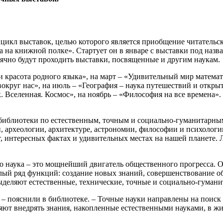
 цикл выставок, целью которого является приобщение читатель
 на книжной полке». Стартует он в январе с выставки под наз
сячно будут проходить выставки, посвященные и другим наукам.
и красота родного языка», на март – «Удивительный мир математ
вокруг нас», на июль – «География – наука путешествий и откры
к. Вселенная. Космос», на ноябрь – «Философия на все времена»
 библиотеки по естественным, точным и социально-гуманитарным
и, археологии, архитектуре, астрономии, философии и психолог
, интересных фактах и удивительных местах на нашей планете. Л
о наука – это мощнейший двигатель общественного прогресса. 
лый ряд функций: создание новых знаний, совершенствование о
ыделяют естественные, технические, точные и социально-гумани
, – пояснили в библиотеке. – Точные науки направлены на поис
яют внедрять знания, накопленные естественными науками, в ж