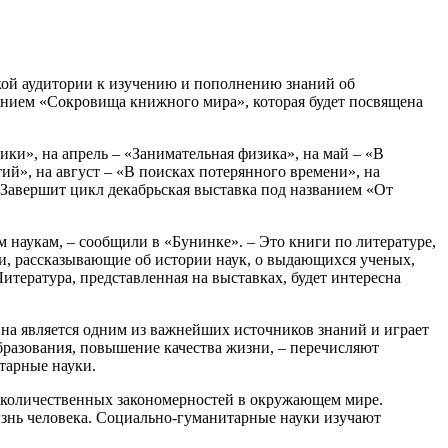
ской аудитории к изучению и пополнению знаний об
ванием «Сокровища книжного мира», которая будет посвящена
ики», на апрель – «Занимательная физика», на май – «В
тий», на август – «В поисках потерянного времени», на
. Завершит цикл декабрьская выставка под названием «От
 наукам, – сообщили в «Бунинке». – Это книги по литературе,
ии, рассказывающие об истории наук, о выдающихся ученых,
итература, представленная на выставках, будет интересна
Она является одним из важнейших источников знаний и играет
бразования, повышение качества жизни, – перечисляют
тарные науки.
к количественных закономерностей в окружающем мире.
изнь человека. Социально-гуманитарные науки изучают