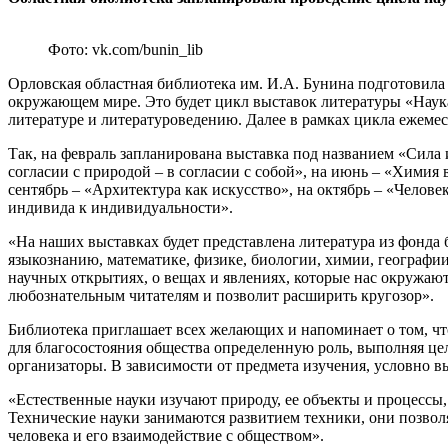
Фото: vk.com/bunin_lib
Орловская областная библиотека им. И.А. Бунина подготовила
окружающем мире. Это будет цикл выставок литературы «Наука
литературе и литературоведению. Далее в рамках цикла ежеме
Так, на февраль запланирована выставка под названием «Сила 
согласии с природой – в согласии с собой», на июнь – «Химия 
сентябрь – «Архитектура как искусство», на октябрь – «Челове
индивида к индивидуальности».
«На наших выставках будет представлена литература из фонда
языкознанию, математике, физике, биологии, химии, географи
научных открытиях, о вещах и явлениях, которые нас окружают
любознательным читателям и позволит расширить кругозор».
Библиотека приглашает всех желающих и напоминает о том, чт
для благосостояния общества определенную роль, выполняя це
организаторы. В зависимости от предмета изучения, условно в
«Естественные науки изучают природу, ее объекты и процессы
Технические науки занимаются развитием техники, они позвол
человека и его взаимодействие с обществом».