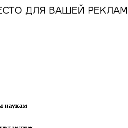
м наукам
учных выставок.