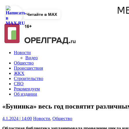
Читайте в MAX
Новости
Видео
Общество
Происшествия
ЖКХ
Строительство
СВО
Рекомендуем
Об издании
«Бунинка» весь год посвятит различны
4.1.2024 | 14:00
Новости
,
Общество
Областная библиотека запланировала проведение цикла на