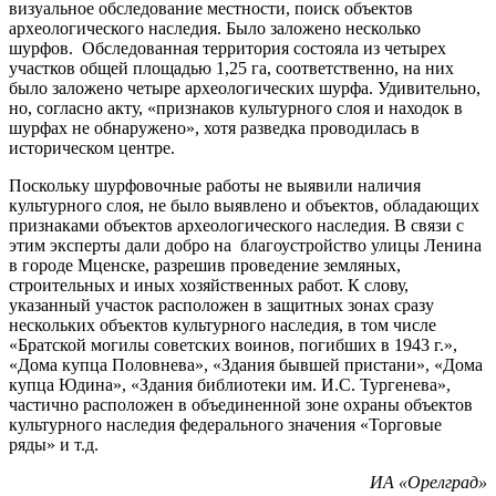
визуальное обследование местности, поиск объектов
археологического наследия. Было заложено несколько
шурфов. Обследованная территория состояла из четырех
участков общей площадью 1,25 га, соответственно, на них
было заложено четыре археологических шурфа. Удивительно,
но, согласно акту, «признаков культурного слоя и находок в
шурфах не обнаружено», хотя разведка проводилась в
историческом центре.
Поскольку шурфовочные работы не выявили наличия
культурного слоя, не было выявлено и объектов, обладающих
признаками объектов археологического наследия. В связи с
этим эксперты дали добро на благоустройство улицы Ленина
в городе Мценске, разрешив проведение земляных,
строительных и иных хозяйственных работ. К слову,
указанный участок расположен в защитных зонах сразу
нескольких объектов культурного наследия, в том числе
«Братской могилы советских воинов, погибших в 1943 г.»,
«Дома купца Половнева», «Здания бывшей пристани», «Дома
купца Юдина», «Здания библиотеки им. И.С. Тургенева»,
частично расположен в объединенной зоне охраны объектов
культурного наследия федерального значения «Торговые
ряды» и т.д.
ИА «Орелград»