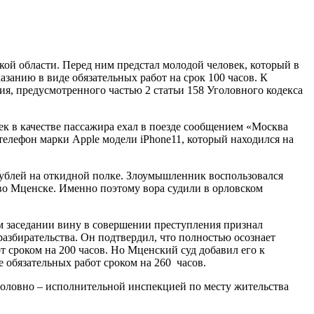
ой области. Перед ним предстал молодой человек, который в
азанию в виде обязательных работ на срок 100 часов. К
я, предусмотренного частью 2 статьи 158 Уголовного кодекса
ек в качестве пассажира ехал в поезде сообщением «Москва
елефон марки Apple модели iPhone11, который находился на
 рублей на откидной полке. Злоумышленник воспользовался
 во Мценске. Именно поэтому вора судили в орловском
 заседании вину в совершении преступления признал
азбирательства. Он подтвердил, что полностью осознает
от сроком на 200 часов. Но Мценский суд добавил его к
 обязательных работ сроком на 260 часов.
головно – исполнительной инспекцией по месту жительства