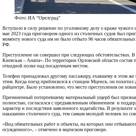
Фото: ИА “Орелград”
Вступило в силу решение по уголовному делу о краже чужого 
мае 2023 года приговором одного из столичных судов был приг
моменту нового суда им не было отбыто 96 часов обязательных
РФ.
Преступление он совершил при следующих обстоятельствах. В 
Киевская – Анапа». По территории Орловской области состав
откидной полке над посадочным местом.
Телефон принадлежал другому пассажиру, ехавшему в этом же 
этим. Когда поезд приблизился к станции Мценск, он похитил 
райцентре. Было установлено, что место преступления он поки
Причиненный потерпевшему материальный ущерб был признан 
полностью, согласился с предъявленным обвинением и поддержа
характер и последствия заявленного ходатайства. В результате 
наказанию столичного суда, тем самым молодой человек по со
«Вид обязательных работ и объекты, на которых они отбывают
осужденного», – отмечено в мценском приговоре.