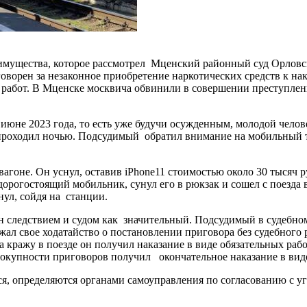
имущества, которое рассмотрел Мценский районный суд Орловск
оворен за незаконное приобретение наркотических средств к нак
 работ. В Мценске москвича обвинили в совершении преступлени
июне 2023 года, то есть уже будучи осужденным, молодой челов
 проходил ночью. Подсудимый обратил внимание на мобильный т
вагоне. Он уснул, оставив iPhone11 стоимостью около 30 тысяч
дорогостоящий мобильник, сунул его в рюкзак и сошел с поезда
нул, сойдя на станции.
следствием и судом как значительный. Подсудимый в судебном
л свое ходатайство о постановлении приговора без судебного р
за кражу в поезде он получил наказание в виде обязательных раб
вокупности приговоров получил окончательное наказание в виде
ся, определяются органами самоуправления по согласованию с у