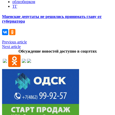
облизбирком
ТГ
Мценские депутаты не решились принимать главу от
губернатора
Previous article
Next article
Обсуждение новостей доступно в соцсетях