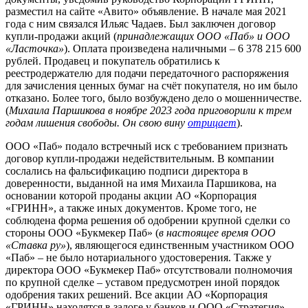
разместил на сайте «Авито» объявление. В начале мая 2021
года с ним связался Ильяс Чадаев. Был заключен договор
купли-продажи акций (
принадлежащих ООО «Паб» и ООО
«Ласточка»
). Оплата произведена наличными – 6 378 215 600
рублей. Продавец и покупатель обратились к
реестродержателю для подачи передаточного распоряжения
для зачисления ценных бумаг на счёт покупателя, но им было
отказано. Более того, было возбуждено дело о мошенничестве.
(
Михаила Паршикова в ноябре 2023 года приговорили к трем
годам лишения свободы. Он свою вину
отрицает
).
ООО «Паб» подало встречный иск с требованием признать
договор купли-продажи недействительным. В компании
сослались на фальсификацию подписи директора в
доверенности, выданной на имя Михаила Паршикова, на
основании которой проданы акции АО «Корпорация
«ГРИНН», а также иных документов. Кроме того, не
соблюдена форма решения об одобрении крупной сделки со
стороны ООО «Букмекер Паб» (
в настоящее время ООО
«Ставка ру»
), являющегося единственным участником ООО
«Паб» – не было нотариального удостоверения. Также у
директора ООО «Букмекер Паб» отсутствовали полномочия
по крупной сделке – уставом предусмотрен иной порядок
одобрения таких решений. Все акции АО «Корпорация
«ГРИНН» находятся в залоге у банков и ООО «Стратегия».