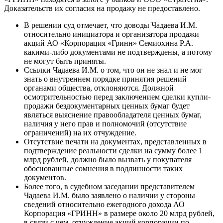
Доказательств их согласия на продажу не предоставлено.
В решении суд отмечает, что доводы Чадаева И.М.
относительно инициатора и организатора продажи
акций АО «Корпорация «Гринн» Семиохина Р.А.
какими-либо документами не подтверждены, а потому
не могут быть приняты.
Ссылки Чадаева И.М. о том, что он не знал и не мог
знать о внутреннем порядке принятия решений
органами общества, отклоняются. Должной
осмотрительностью перед заключением сделки купли-
продажи бездокументарных ценных бумаг будет
являться выяснение правообладателя ценных бумаг,
наличия у него прав и полномочий (отсутствие
ограничений) на их отчуждение.
Отсутствие печати на документах, представленных в
подтверждение реальности сделки на сумму более 1
млрд рублей, должно было вызвать у покупателя
обоснованные сомнения в подлинности таких
документов.
Более того, в судебном заседании представителем
Чадаева И.М. было заявлено о наличии у стороны
сведений относительно ежегодного дохода АО
Корпорация «ГРИНН» в размере около 20 млрд рублей,
в связи с чем, отчуждение акций корпорации по