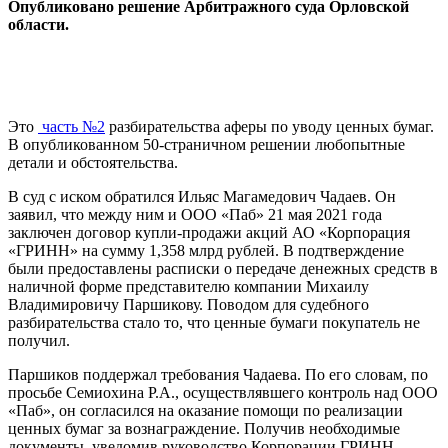
Опубликовано решение Арбитражного суда Орловской
области.
Это
часть №2
разбирательства аферы по уводу ценных бумаг.
В опубликованном 50-страничном решении любопытные
детали и обстоятельства.
В суд с иском обратился Ильяс Магамедович Чадаев. Он
заявил, что между ним и ООО «Паб» 21 мая 2021 года
заключен договор купли-продажи акций АО «Корпорация
«ГРИНН» на сумму 1,358 млрд рублей. В подтверждение
были предоставлены расписки о передаче денежных средств в
наличной форме представителю компании Михаилу
Владимировичу Паршикову. Поводом для судебного
разбирательства стало то, что ценные бумаги покупатель не
получил.
Паршиков поддержал требования Чадаева. По его словам, по
просьбе Семиохина Р.А., осуществлявшего контроль над ООО
«Паб», он согласился на оказание помощи по реализации
ценных бумаг за вознаграждение. Получив необходимые
документы, уведомив руководство Корпорации ГРИНН,