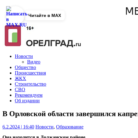
Читайте в MAX
Новости
Видео
Общество
Происшествия
ЖКХ
Строительство
СВО
Рекомендуем
Об издании
В Орловской области завершился кап
6.2.2024 | 16:40
Новости
,
Образование
Она находится в Должанском районе.