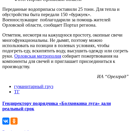
Переданные водоприпасы составили 25 тонн. Для тепла и
обустройства быта передали 150 «буржуек».
Военнослужащие поблагодарили за помощь жителей
Орловской области, сообщает Портал региона.
Отметим, несмотря на кажущуюся простоту, окопные свечи
многофункциональны. Не дымят, поэтому можно
использовать на позиции в полевых условиях, чтобы
подогреть еду, вскипятить воду, высушить одежду или согреть
руки.
Орловская митрополия
собирает пожертвования на
компоненты для свечей и приглашает присоединиться к
производству.
ИА “Орелград”
гуманитарный груз
ТГ
Гендиректору подрядчика «Болховкина луга» дали
реальный срок