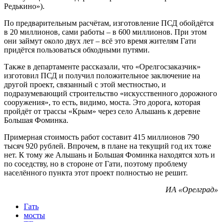
Редькино»).
По предварительным расчётам, изготовление ПСД обойдётся
в 20 миллионов, сами работы – в 600 миллионов. При этом
они займут около двух лет – всё это время жителям Гати
придётся пользоваться обходными путями.
Также в департаменте рассказали, что «Орелгосзаказчик»
изготовил ПСД и получил положительное заключение на
другой проект, связанный с этой местностью, и
подразумевающий строительство «искусственного дорожного
сооружения», то есть, видимо, моста. Это дорога, которая
пройдёт от трассы «Крым» через село Альшань к деревне
Большая Фоминка.
Примерная стоимость работ составит 415 миллионов 790
тысяч 920 рублей. Впрочем, в плане на текущий год их тоже
нет. К тому же Альшань и Большая Фоминка находятся хоть и
по соседству, но в стороне от Гати, поэтому проблему
населённого пункта этот проект полностью не решит.
ИА «Орелград»
Гать
мосты