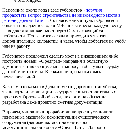
Фото: Яндекс
Напомним, около года назад губернатор
«поручил
проработать вопрос строительства не низководного моста в
районе деревни Гать»
. Этот населённый пункт Орловской
области попадает в сводки МЧС практически каждую весну.
Паводок затапливает мост через Оку, находящийся
поблизости. После этого селянам приходится тратить
дополнительные километры и часы, чтобы добраться на учёбу
или на работу.
Губернатор предложил сделать мост не низководным либо
построить новый. «Орёлград» направил в областную
администрацию официальный запрос, чтобы узнать судьбу
данной инициативы. К сожалению, она оказалась
неутешительной.
Как нам рассказали в Департаменте дорожного хозяйства,
транспорта и реализации государственных строительных
программ Орловской области, пока что на объект не
разработана даже проектно-сметная документация.
Впрочем, чиновники проработали вопрос и установили
примерные масштабы реконструкции существующего
сооружения (напомним, мост находится на
межмуниципальной дороге «Орёл – Гать – Лаврово –